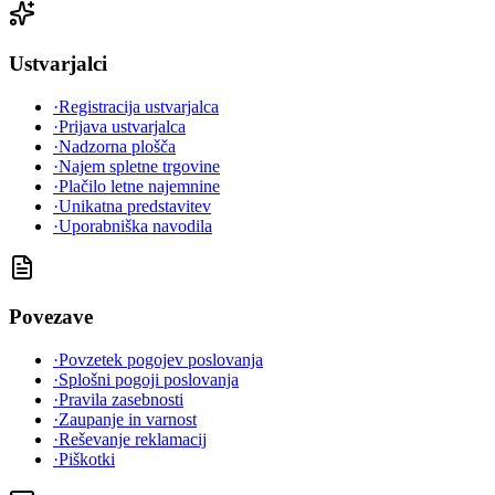
Ustvarjalci
·
Registracija ustvarjalca
·
Prijava ustvarjalca
·
Nadzorna plošča
·
Najem spletne trgovine
·
Plačilo letne najemnine
·
Unikatna predstavitev
·
Uporabniška navodila
Povezave
·
Povzetek pogojev poslovanja
·
Splošni pogoji poslovanja
·
Pravila zasebnosti
·
Zaupanje in varnost
·
Reševanje reklamacij
·
Piškotki