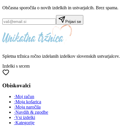
Občasna sporočila o novih izdelkih in ustvarjalcih. Brez spama.
Prijavi se
Spletna tržnica
ročno izdelanih
izdelkov slovenskih ustvarjalcev.
Izdelki s srcem
Obiskovalci
·
Moj račun
·
Moja košarica
·
Moja naročila
·
Navdih & zgodbe
·
Vsi izdelki
·
Kategorije