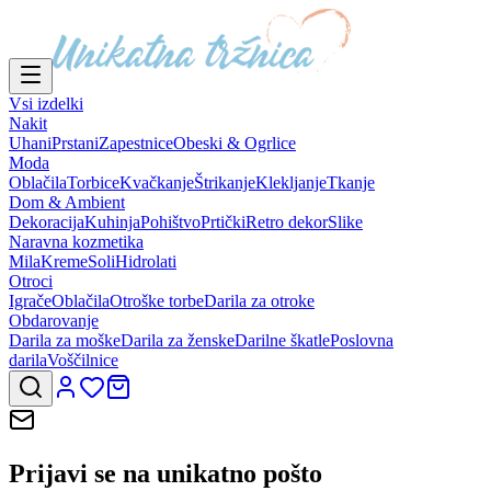
Vsi izdelki
Nakit
Uhani
Prstani
Zapestnice
Obeski & Ogrlice
Moda
Oblačila
Torbice
Kvačkanje
Štrikanje
Klekljanje
Tkanje
Dom & Ambient
Dekoracija
Kuhinja
Pohištvo
Prtički
Retro dekor
Slike
Naravna kozmetika
Mila
Kreme
Soli
Hidrolati
Otroci
Igrače
Oblačila
Otroške torbe
Darila za otroke
Obdarovanje
Darila za moške
Darila za ženske
Darilne škatle
Poslovna
darila
Voščilnice
Prijavi se na
unikatno pošto