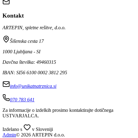
Kontakt
ARTEPIN, spletne rešitve, d.o.o.
Šišenska cesta 17
1000 Ljubljana - SI
Davčna številka: 49460315
IBAN: SI56 6100 0002 3812 295
info@unikatnatrznica.si
070 783 641
Za informacije o izdelkih prosimo kontaktirajte dotičnega
USTVARJALCA
.
Izdelano s
v Sloveniji
Admin
© 2026 ARTEPIN d.o.o.