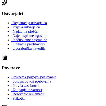
Ustvarjalci
·
Registracija ustvarjalca
·
Prijava ustvarjalca
·
Nadzorna plošča
·
Najem spletne trgovine
·
Plačilo letne najemnine
·
Unikatna predstavitev
·
Uporabniška navodila
Povezave
·
Povzetek pogojev poslovanja
·
Splošni pogoji poslovanja
·
Pravila zasebnosti
·
Zaupanje in varnost
·
Reševanje reklamacij
·
Piškotki