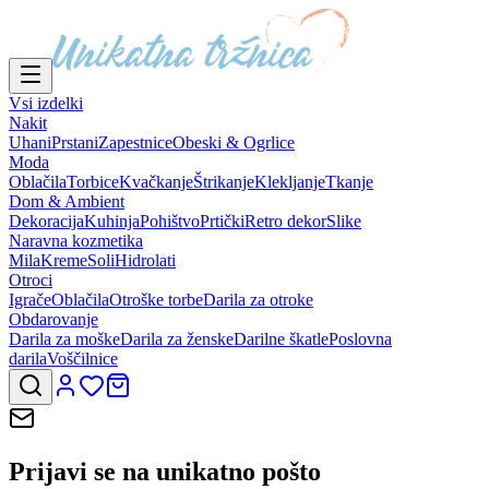
Vsi izdelki
Nakit
Uhani
Prstani
Zapestnice
Obeski & Ogrlice
Moda
Oblačila
Torbice
Kvačkanje
Štrikanje
Klekljanje
Tkanje
Dom & Ambient
Dekoracija
Kuhinja
Pohištvo
Prtički
Retro dekor
Slike
Naravna kozmetika
Mila
Kreme
Soli
Hidrolati
Otroci
Igrače
Oblačila
Otroške torbe
Darila za otroke
Obdarovanje
Darila za moške
Darila za ženske
Darilne škatle
Poslovna
darila
Voščilnice
Prijavi se na
unikatno pošto