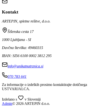
Kontakt
ARTEPIN, spletne rešitve, d.o.o.
Šišenska cesta 17
1000 Ljubljana - SI
Davčna številka: 49460315
IBAN: SI56 6100 0002 3812 295
info@unikatnatrznica.si
070 783 641
Za informacije o izdelkih prosimo kontaktirajte dotičnega
USTVARJALCA
.
Izdelano s
v Sloveniji
Admin
© 2026 ARTEPIN d.o.o.