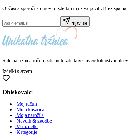
Občasna sporočila o novih izdelkih in ustvarjalcih. Brez spama.
Prijavi se
Spletna tržnica
ročno izdelanih
izdelkov slovenskih ustvarjalcev.
Izdelki s srcem
Obiskovalci
·
Moj račun
·
Moja košarica
·
Moja naročila
·
Navdih & zgodbe
·
Vsi izdelki
·
Kategorije