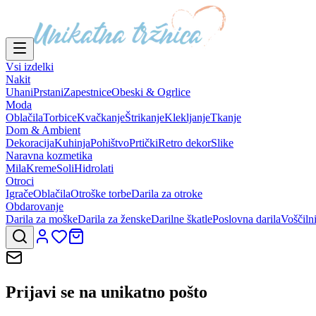
Vsi izdelki
Nakit
Uhani
Prstani
Zapestnice
Obeski & Ogrlice
Moda
Oblačila
Torbice
Kvačkanje
Štrikanje
Klekljanje
Tkanje
Dom & Ambient
Dekoracija
Kuhinja
Pohištvo
Prtički
Retro dekor
Slike
Naravna kozmetika
Mila
Kreme
Soli
Hidrolati
Otroci
Igrače
Oblačila
Otroške torbe
Darila za otroke
Obdarovanje
Darila za moške
Darila za ženske
Darilne škatle
Poslovna darila
Voščiln
Prijavi se na
unikatno pošto