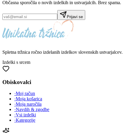
Občasna sporočila o novih izdelkih in ustvarjalcih. Brez spama.
Prijavi se
Spletna tržnica
ročno izdelanih
izdelkov slovenskih ustvarjalcev.
Izdelki s srcem
Obiskovalci
·
Moj račun
·
Moja košarica
·
Moja naročila
·
Navdih & zgodbe
·
Vsi izdelki
·
Kategorije