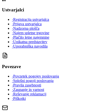
Ustvarjalci
·
Registracija ustvarjalca
·
Prijava ustvarjalca
·
Nadzorna plošča
·
Najem spletne trgovine
·
Plačilo letne najemnine
·
Unikatna predstavitev
·
Uporabniška navodila
Povezave
·
Povzetek pogojev poslovanja
·
Splošni pogoji poslovanja
·
Pravila zasebnosti
·
Zaupanje in varnost
·
Reševanje reklamacij
·
Piškotki