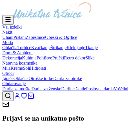
Vsi izdelki
Nakit
Uhani
Prstani
Zapestnice
Obeski & Ogrlice
Moda
Oblačila
Torbice
Kvačkanje
Štrikanje
Klekljanje
Tkanje
Dom & Ambient
Dekoracija
Kuhinja
Pohištvo
Prtički
Retro dekor
Slike
Naravna kozmetika
Mila
Kreme
Soli
Hidrolati
Otroci
Igrače
Oblačila
Otroške torbe
Darila za otroke
Obdarovanje
Darila za moške
Darila za ženske
Darilne škatle
Poslovna darila
Voščiln
Prijavi se na
unikatno pošto