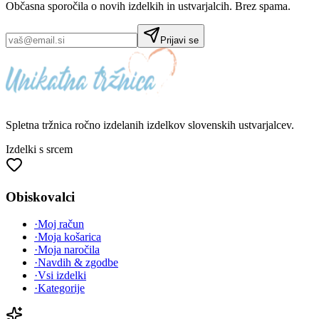
Občasna sporočila o novih izdelkih in ustvarjalcih. Brez spama.
Prijavi se
Spletna tržnica
ročno izdelanih
izdelkov slovenskih ustvarjalcev.
Izdelki s srcem
Obiskovalci
·
Moj račun
·
Moja košarica
·
Moja naročila
·
Navdih & zgodbe
·
Vsi izdelki
·
Kategorije