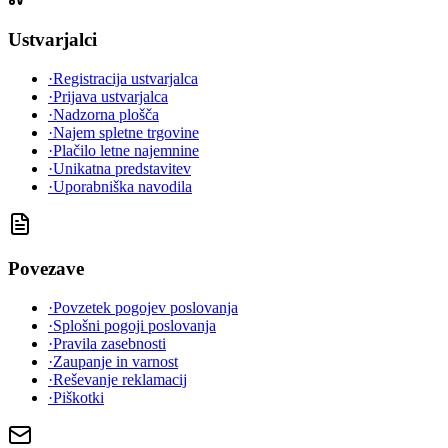
Ustvarjalci
·
Registracija ustvarjalca
·
Prijava ustvarjalca
·
Nadzorna plošča
·
Najem spletne trgovine
·
Plačilo letne najemnine
·
Unikatna predstavitev
·
Uporabniška navodila
Povezave
·
Povzetek pogojev poslovanja
·
Splošni pogoji poslovanja
·
Pravila zasebnosti
·
Zaupanje in varnost
·
Reševanje reklamacij
·
Piškotki