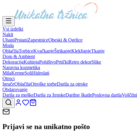
Vsi izdelki
Nakit
Uhani
Prstani
Zapestnice
Obeski & Ogrlice
Moda
Oblačila
Torbice
Kvačkanje
Štrikanje
Klekljanje
Tkanje
Dom & Ambient
Dekoracija
Kuhinja
Pohištvo
Prtički
Retro dekor
Slike
Naravna kozmetika
Mila
Kreme
Soli
Hidrolati
Otroci
Igrače
Oblačila
Otroške torbe
Darila za otroke
Obdarovanje
Darila za moške
Darila za ženske
Darilne škatle
Poslovna darila
Voščiln
Prijavi se na
unikatno pošto