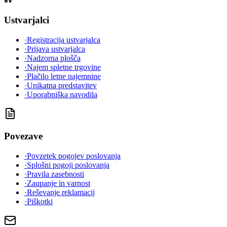
Ustvarjalci
·
Registracija ustvarjalca
·
Prijava ustvarjalca
·
Nadzorna plošča
·
Najem spletne trgovine
·
Plačilo letne najemnine
·
Unikatna predstavitev
·
Uporabniška navodila
Povezave
·
Povzetek pogojev poslovanja
·
Splošni pogoji poslovanja
·
Pravila zasebnosti
·
Zaupanje in varnost
·
Reševanje reklamacij
·
Piškotki