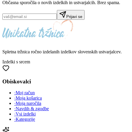
Občasna sporočila o novih izdelkih in ustvarjalcih. Brez spama.
Prijavi se
Spletna tržnica
ročno izdelanih
izdelkov slovenskih ustvarjalcev.
Izdelki s srcem
Obiskovalci
·
Moj račun
·
Moja košarica
·
Moja naročila
·
Navdih & zgodbe
·
Vsi izdelki
·
Kategorije