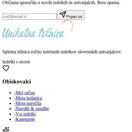
Občasna sporočila o novih izdelkih in ustvarjalcih. Brez spama.
Prijavi se
Spletna tržnica
ročno izdelanih
izdelkov slovenskih ustvarjalcev.
Izdelki s srcem
Obiskovalci
·
Moj račun
·
Moja košarica
·
Moja naročila
·
Navdih & zgodbe
·
Vsi izdelki
·
Kategorije