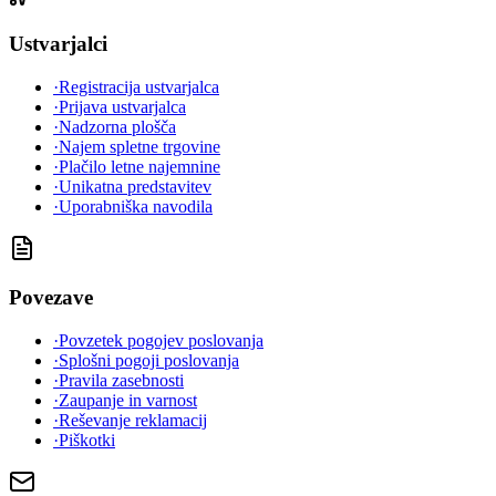
Ustvarjalci
·
Registracija ustvarjalca
·
Prijava ustvarjalca
·
Nadzorna plošča
·
Najem spletne trgovine
·
Plačilo letne najemnine
·
Unikatna predstavitev
·
Uporabniška navodila
Povezave
·
Povzetek pogojev poslovanja
·
Splošni pogoji poslovanja
·
Pravila zasebnosti
·
Zaupanje in varnost
·
Reševanje reklamacij
·
Piškotki