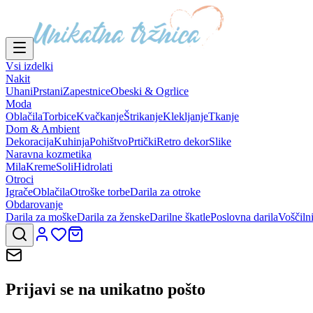
Vsi izdelki
Nakit
Uhani
Prstani
Zapestnice
Obeski & Ogrlice
Moda
Oblačila
Torbice
Kvačkanje
Štrikanje
Klekljanje
Tkanje
Dom & Ambient
Dekoracija
Kuhinja
Pohištvo
Prtički
Retro dekor
Slike
Naravna kozmetika
Mila
Kreme
Soli
Hidrolati
Otroci
Igrače
Oblačila
Otroške torbe
Darila za otroke
Obdarovanje
Darila za moške
Darila za ženske
Darilne škatle
Poslovna darila
Voščiln
Prijavi se na
unikatno pošto