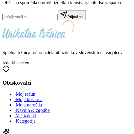
Občasna sporočila o novih izdelkih in ustvarjalcih. Brez spama.
Prijavi se
Spletna tržnica
ročno izdelanih
izdelkov slovenskih ustvarjalcev.
Izdelki s srcem
Obiskovalci
·
Moj račun
·
Moja košarica
·
Moja naročila
·
Navdih & zgodbe
·
Vsi izdelki
·
Kategorije