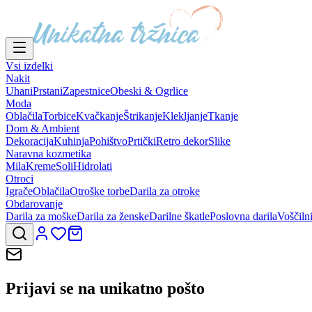
Vsi izdelki
Nakit
Uhani
Prstani
Zapestnice
Obeski & Ogrlice
Moda
Oblačila
Torbice
Kvačkanje
Štrikanje
Klekljanje
Tkanje
Dom & Ambient
Dekoracija
Kuhinja
Pohištvo
Prtički
Retro dekor
Slike
Naravna kozmetika
Mila
Kreme
Soli
Hidrolati
Otroci
Igrače
Oblačila
Otroške torbe
Darila za otroke
Obdarovanje
Darila za moške
Darila za ženske
Darilne škatle
Poslovna darila
Voščiln
Prijavi se na
unikatno pošto