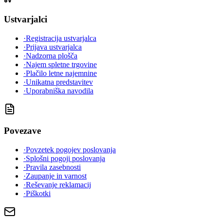
Ustvarjalci
·
Registracija ustvarjalca
·
Prijava ustvarjalca
·
Nadzorna plošča
·
Najem spletne trgovine
·
Plačilo letne najemnine
·
Unikatna predstavitev
·
Uporabniška navodila
Povezave
·
Povzetek pogojev poslovanja
·
Splošni pogoji poslovanja
·
Pravila zasebnosti
·
Zaupanje in varnost
·
Reševanje reklamacij
·
Piškotki