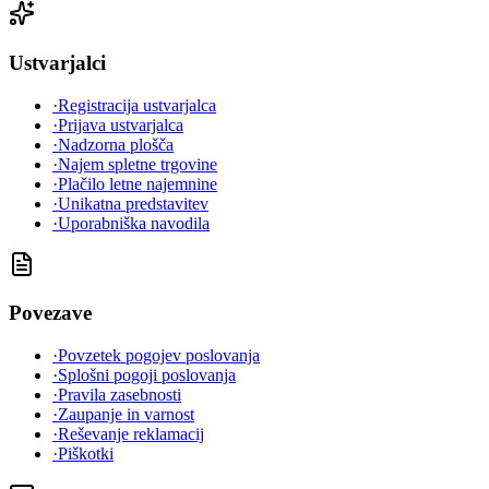
Ustvarjalci
·
Registracija ustvarjalca
·
Prijava ustvarjalca
·
Nadzorna plošča
·
Najem spletne trgovine
·
Plačilo letne najemnine
·
Unikatna predstavitev
·
Uporabniška navodila
Povezave
·
Povzetek pogojev poslovanja
·
Splošni pogoji poslovanja
·
Pravila zasebnosti
·
Zaupanje in varnost
·
Reševanje reklamacij
·
Piškotki