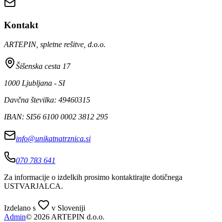
Kontakt
ARTEPIN, spletne rešitve, d.o.o.
Šišenska cesta 17
1000 Ljubljana - SI
Davčna številka: 49460315
IBAN: SI56 6100 0002 3812 295
info@unikatnatrznica.si
070 783 641
Za informacije o izdelkih prosimo kontaktirajte dotičnega
USTVARJALCA
.
Izdelano s
v Sloveniji
Admin
© 2026 ARTEPIN d.o.o.