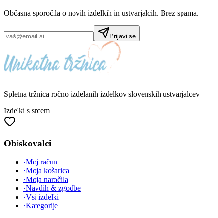
Občasna sporočila o novih izdelkih in ustvarjalcih. Brez spama.
Prijavi se
Spletna tržnica
ročno izdelanih
izdelkov slovenskih ustvarjalcev.
Izdelki s srcem
Obiskovalci
·
Moj račun
·
Moja košarica
·
Moja naročila
·
Navdih & zgodbe
·
Vsi izdelki
·
Kategorije