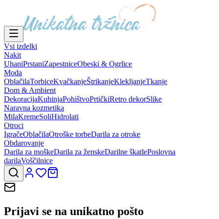
Vsi izdelki
Nakit
Uhani
Prstani
Zapestnice
Obeski & Ogrlice
Moda
Oblačila
Torbice
Kvačkanje
Štrikanje
Klekljanje
Tkanje
Dom & Ambient
Dekoracija
Kuhinja
Pohištvo
Prtički
Retro dekor
Slike
Naravna kozmetika
Mila
Kreme
Soli
Hidrolati
Otroci
Igrače
Oblačila
Otroške torbe
Darila za otroke
Obdarovanje
Darila za moške
Darila za ženske
Darilne škatle
Poslovna
darila
Voščilnice
Prijavi se na
unikatno pošto