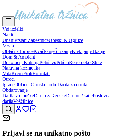
Vsi izdelki
Nakit
Uhani
Prstani
Zapestnice
Obeski & Ogrlice
Moda
Oblačila
Torbice
Kvačkanje
Štrikanje
Klekljanje
Tkanje
Dom & Ambient
Dekoracija
Kuhinja
Pohištvo
Prtički
Retro dekor
Slike
Naravna kozmetika
Mila
Kreme
Soli
Hidrolati
Otroci
Igrače
Oblačila
Otroške torbe
Darila za otroke
Obdarovanje
Darila za moške
Darila za ženske
Darilne škatle
Poslovna
darila
Voščilnice
Prijavi se na
unikatno pošto