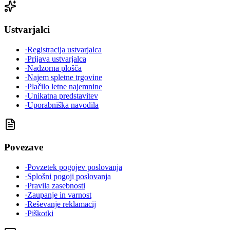
Ustvarjalci
·
Registracija ustvarjalca
·
Prijava ustvarjalca
·
Nadzorna plošča
·
Najem spletne trgovine
·
Plačilo letne najemnine
·
Unikatna predstavitev
·
Uporabniška navodila
Povezave
·
Povzetek pogojev poslovanja
·
Splošni pogoji poslovanja
·
Pravila zasebnosti
·
Zaupanje in varnost
·
Reševanje reklamacij
·
Piškotki