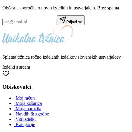
Občasna sporočila o novih izdelkih in ustvarjalcih. Brez spama.
Prijavi se
Spletna tržnica
ročno izdelanih
izdelkov slovenskih ustvarjalcev.
Izdelki s srcem
Obiskovalci
·
Moj račun
·
Moja košarica
·
Moja naročila
·
Navdih & zgodbe
·
Vsi izdelki
·
Kategorije