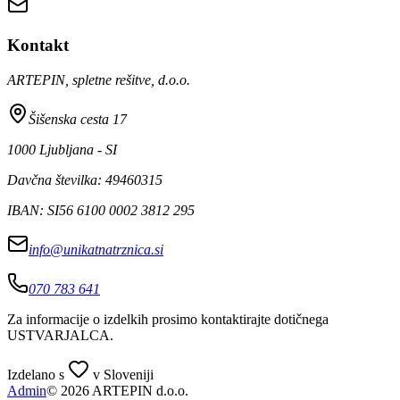
Kontakt
ARTEPIN, spletne rešitve, d.o.o.
Šišenska cesta 17
1000 Ljubljana - SI
Davčna številka: 49460315
IBAN: SI56 6100 0002 3812 295
info@unikatnatrznica.si
070 783 641
Za informacije o izdelkih prosimo kontaktirajte dotičnega
USTVARJALCA
.
Izdelano s
v Sloveniji
Admin
© 2026 ARTEPIN d.o.o.