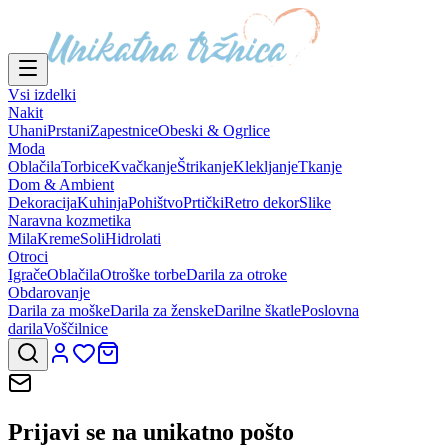
Vsi izdelki
Nakit
Uhani
Prstani
Zapestnice
Obeski & Ogrlice
Moda
Oblačila
Torbice
Kvačkanje
Štrikanje
Klekljanje
Tkanje
Dom & Ambient
Dekoracija
Kuhinja
Pohištvo
Prtički
Retro dekor
Slike
Naravna kozmetika
Mila
Kreme
Soli
Hidrolati
Otroci
Igrače
Oblačila
Otroške torbe
Darila za otroke
Obdarovanje
Darila za moške
Darila za ženske
Darilne škatle
Poslovna
darila
Voščilnice
Prijavi se na
unikatno pošto