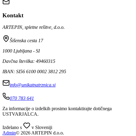
Kontakt
ARTEPIN, spletne rešitve, d.o.o.
Šišenska cesta 17
1000 Ljubljana - SI
Davčna številka: 49460315
IBAN: SI56 6100 0002 3812 295
info@unikatnatrznica.si
070 783 641
Za informacije o izdelkih prosimo kontaktirajte dotičnega
USTVARJALCA
.
Izdelano s
v Sloveniji
Admin
© 2026 ARTEPIN d.o.o.