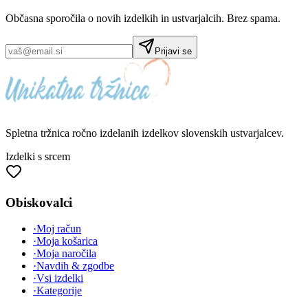
Občasna sporočila o novih izdelkih in ustvarjalcih. Brez spama.
Prijavi se
Spletna tržnica
ročno izdelanih
izdelkov slovenskih ustvarjalcev.
Izdelki s srcem
Obiskovalci
·
Moj račun
·
Moja košarica
·
Moja naročila
·
Navdih & zgodbe
·
Vsi izdelki
·
Kategorije