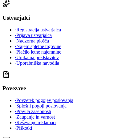
Ustvarjalci
·
Registracija ustvarjalca
·
Prijava ustvarjalca
·
Nadzorna plošča
·
Najem spletne trgovine
·
Plačilo letne najemnine
·
Unikatna predstavitev
·
Uporabniška navodila
Povezave
·
Povzetek pogojev poslovanja
·
Splošni pogoji poslovanja
·
Pravila zasebnosti
·
Zaupanje in varnost
·
Reševanje reklamacij
·
Piškotki