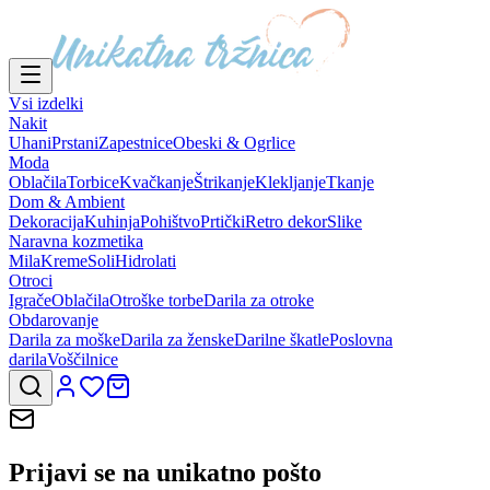
Vsi izdelki
Nakit
Uhani
Prstani
Zapestnice
Obeski & Ogrlice
Moda
Oblačila
Torbice
Kvačkanje
Štrikanje
Klekljanje
Tkanje
Dom & Ambient
Dekoracija
Kuhinja
Pohištvo
Prtički
Retro dekor
Slike
Naravna kozmetika
Mila
Kreme
Soli
Hidrolati
Otroci
Igrače
Oblačila
Otroške torbe
Darila za otroke
Obdarovanje
Darila za moške
Darila za ženske
Darilne škatle
Poslovna
darila
Voščilnice
Prijavi se na
unikatno pošto