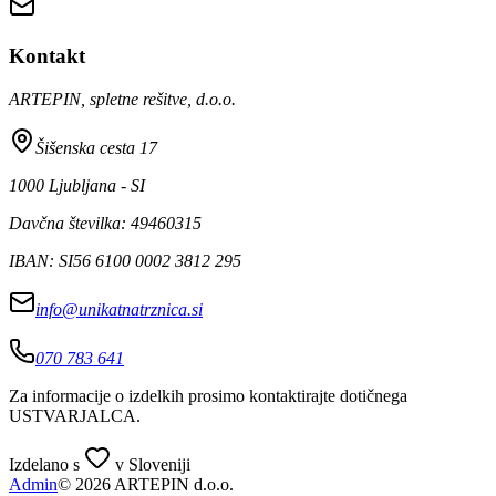
Kontakt
ARTEPIN, spletne rešitve, d.o.o.
Šišenska cesta 17
1000 Ljubljana - SI
Davčna številka: 49460315
IBAN: SI56 6100 0002 3812 295
info@unikatnatrznica.si
070 783 641
Za informacije o izdelkih prosimo kontaktirajte dotičnega
USTVARJALCA
.
Izdelano s
v Sloveniji
Admin
© 2026 ARTEPIN d.o.o.