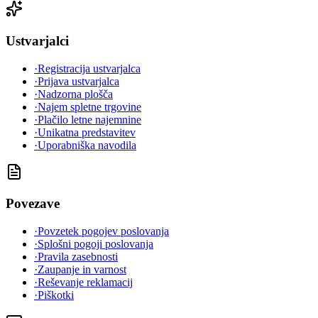
Ustvarjalci
·
Registracija ustvarjalca
·
Prijava ustvarjalca
·
Nadzorna plošča
·
Najem spletne trgovine
·
Plačilo letne najemnine
·
Unikatna predstavitev
·
Uporabniška navodila
Povezave
·
Povzetek pogojev poslovanja
·
Splošni pogoji poslovanja
·
Pravila zasebnosti
·
Zaupanje in varnost
·
Reševanje reklamacij
·
Piškotki