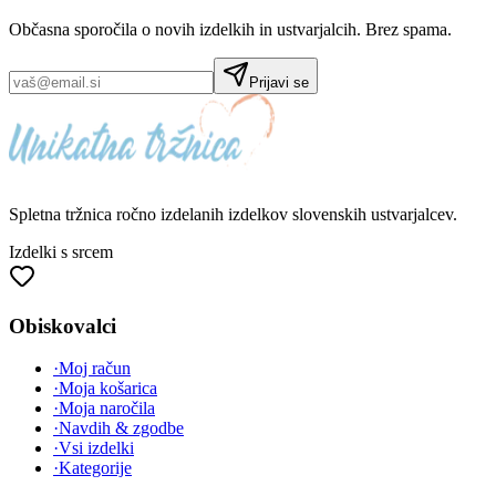
Občasna sporočila o novih izdelkih in ustvarjalcih. Brez spama.
Prijavi se
Spletna tržnica
ročno izdelanih
izdelkov slovenskih ustvarjalcev.
Izdelki s srcem
Obiskovalci
·
Moj račun
·
Moja košarica
·
Moja naročila
·
Navdih & zgodbe
·
Vsi izdelki
·
Kategorije