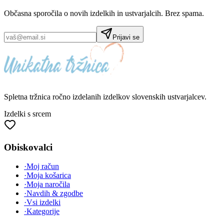
Občasna sporočila o novih izdelkih in ustvarjalcih. Brez spama.
Prijavi se
Spletna tržnica
ročno izdelanih
izdelkov slovenskih ustvarjalcev.
Izdelki s srcem
Obiskovalci
·
Moj račun
·
Moja košarica
·
Moja naročila
·
Navdih & zgodbe
·
Vsi izdelki
·
Kategorije