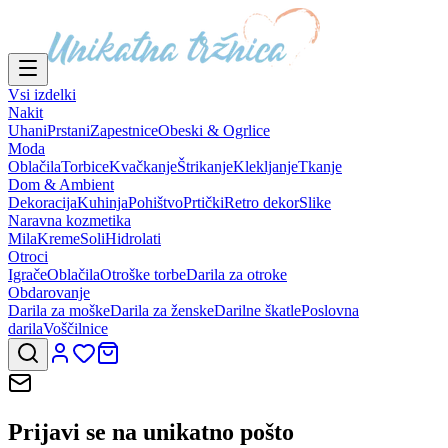
Vsi izdelki
Nakit
Uhani
Prstani
Zapestnice
Obeski & Ogrlice
Moda
Oblačila
Torbice
Kvačkanje
Štrikanje
Klekljanje
Tkanje
Dom & Ambient
Dekoracija
Kuhinja
Pohištvo
Prtički
Retro dekor
Slike
Naravna kozmetika
Mila
Kreme
Soli
Hidrolati
Otroci
Igrače
Oblačila
Otroške torbe
Darila za otroke
Obdarovanje
Darila za moške
Darila za ženske
Darilne škatle
Poslovna
darila
Voščilnice
Prijavi se na
unikatno pošto