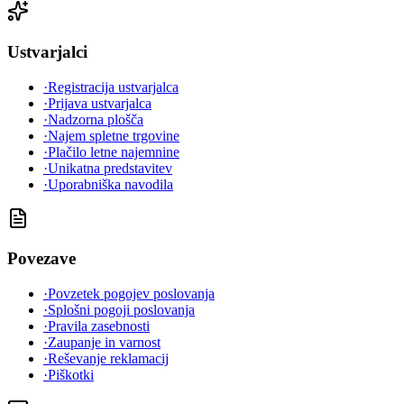
Ustvarjalci
·
Registracija ustvarjalca
·
Prijava ustvarjalca
·
Nadzorna plošča
·
Najem spletne trgovine
·
Plačilo letne najemnine
·
Unikatna predstavitev
·
Uporabniška navodila
Povezave
·
Povzetek pogojev poslovanja
·
Splošni pogoji poslovanja
·
Pravila zasebnosti
·
Zaupanje in varnost
·
Reševanje reklamacij
·
Piškotki