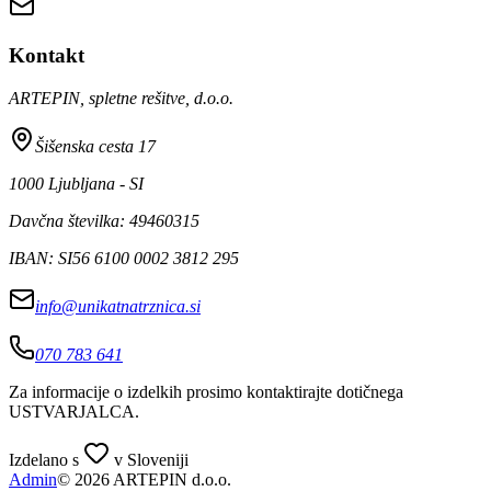
Kontakt
ARTEPIN, spletne rešitve, d.o.o.
Šišenska cesta 17
1000 Ljubljana - SI
Davčna številka: 49460315
IBAN: SI56 6100 0002 3812 295
info@unikatnatrznica.si
070 783 641
Za informacije o izdelkih prosimo kontaktirajte dotičnega
USTVARJALCA
.
Izdelano s
v Sloveniji
Admin
© 2026 ARTEPIN d.o.o.