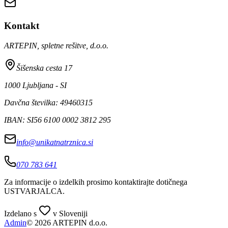
Kontakt
ARTEPIN, spletne rešitve, d.o.o.
Šišenska cesta 17
1000 Ljubljana - SI
Davčna številka: 49460315
IBAN: SI56 6100 0002 3812 295
info@unikatnatrznica.si
070 783 641
Za informacije o izdelkih prosimo kontaktirajte dotičnega
USTVARJALCA
.
Izdelano s
v Sloveniji
Admin
© 2026 ARTEPIN d.o.o.