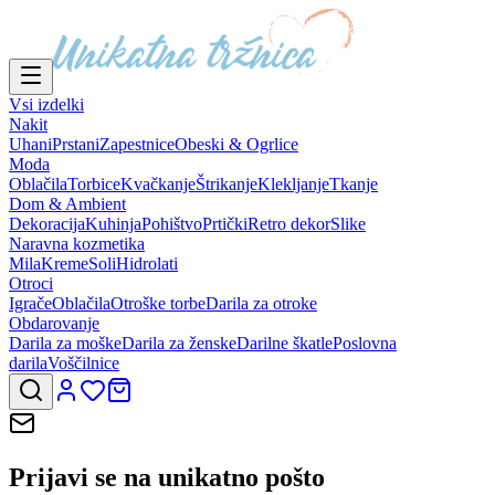
Vsi izdelki
Nakit
Uhani
Prstani
Zapestnice
Obeski & Ogrlice
Moda
Oblačila
Torbice
Kvačkanje
Štrikanje
Klekljanje
Tkanje
Dom & Ambient
Dekoracija
Kuhinja
Pohištvo
Prtički
Retro dekor
Slike
Naravna kozmetika
Mila
Kreme
Soli
Hidrolati
Otroci
Igrače
Oblačila
Otroške torbe
Darila za otroke
Obdarovanje
Darila za moške
Darila za ženske
Darilne škatle
Poslovna
darila
Voščilnice
Prijavi se na
unikatno pošto