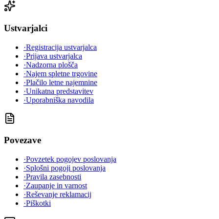
Ustvarjalci
·
Registracija ustvarjalca
·
Prijava ustvarjalca
·
Nadzorna plošča
·
Najem spletne trgovine
·
Plačilo letne najemnine
·
Unikatna predstavitev
·
Uporabniška navodila
Povezave
·
Povzetek pogojev poslovanja
·
Splošni pogoji poslovanja
·
Pravila zasebnosti
·
Zaupanje in varnost
·
Reševanje reklamacij
·
Piškotki