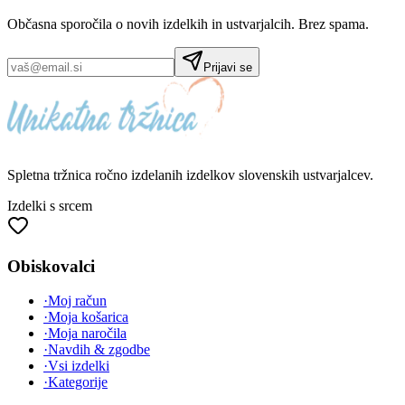
Občasna sporočila o novih izdelkih in ustvarjalcih. Brez spama.
Prijavi se
Spletna tržnica
ročno izdelanih
izdelkov slovenskih ustvarjalcev.
Izdelki s srcem
Obiskovalci
·
Moj račun
·
Moja košarica
·
Moja naročila
·
Navdih & zgodbe
·
Vsi izdelki
·
Kategorije