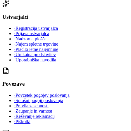
Ustvarjalci
·
Registracija ustvarjalca
·
Prijava ustvarjalca
·
Nadzorna plošča
·
Najem spletne trgovine
·
Plačilo letne najemnine
·
Unikatna predstavitev
·
Uporabniška navodila
Povezave
·
Povzetek pogojev poslovanja
·
Splošni pogoji poslovanja
·
Pravila zasebnosti
·
Zaupanje in varnost
·
Reševanje reklamacij
·
Piškotki