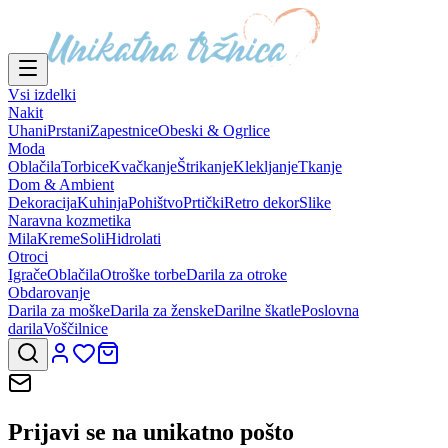
Vsi izdelki
Nakit
Uhani
Prstani
Zapestnice
Obeski & Ogrlice
Moda
Oblačila
Torbice
Kvačkanje
Štrikanje
Klekljanje
Tkanje
Dom & Ambient
Dekoracija
Kuhinja
Pohištvo
Prtički
Retro dekor
Slike
Naravna kozmetika
Mila
Kreme
Soli
Hidrolati
Otroci
Igrače
Oblačila
Otroške torbe
Darila za otroke
Obdarovanje
Darila za moške
Darila za ženske
Darilne škatle
Poslovna
darila
Voščilnice
Prijavi se na
unikatno pošto