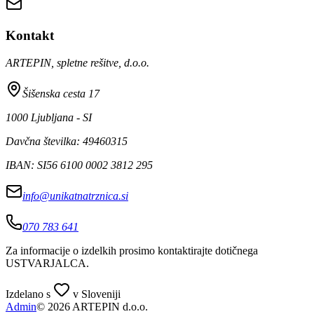
Kontakt
ARTEPIN, spletne rešitve, d.o.o.
Šišenska cesta 17
1000 Ljubljana - SI
Davčna številka: 49460315
IBAN: SI56 6100 0002 3812 295
info@unikatnatrznica.si
070 783 641
Za informacije o izdelkih prosimo kontaktirajte dotičnega
USTVARJALCA
.
Izdelano s
v Sloveniji
Admin
© 2026 ARTEPIN d.o.o.