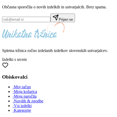
Občasna sporočila o novih izdelkih in ustvarjalcih. Brez spama.
Prijavi se
Spletna tržnica
ročno izdelanih
izdelkov slovenskih ustvarjalcev.
Izdelki s srcem
Obiskovalci
·
Moj račun
·
Moja košarica
·
Moja naročila
·
Navdih & zgodbe
·
Vsi izdelki
·
Kategorije