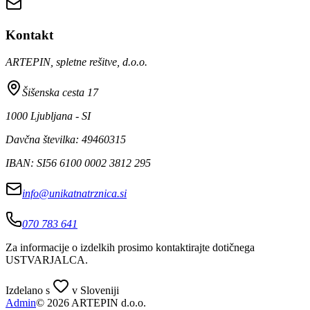
Kontakt
ARTEPIN, spletne rešitve, d.o.o.
Šišenska cesta 17
1000 Ljubljana - SI
Davčna številka: 49460315
IBAN: SI56 6100 0002 3812 295
info@unikatnatrznica.si
070 783 641
Za informacije o izdelkih prosimo kontaktirajte dotičnega
USTVARJALCA
.
Izdelano s
v Sloveniji
Admin
© 2026 ARTEPIN d.o.o.