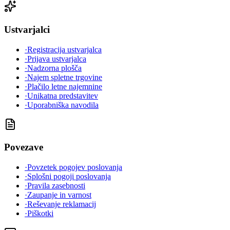
Ustvarjalci
·
Registracija ustvarjalca
·
Prijava ustvarjalca
·
Nadzorna plošča
·
Najem spletne trgovine
·
Plačilo letne najemnine
·
Unikatna predstavitev
·
Uporabniška navodila
Povezave
·
Povzetek pogojev poslovanja
·
Splošni pogoji poslovanja
·
Pravila zasebnosti
·
Zaupanje in varnost
·
Reševanje reklamacij
·
Piškotki