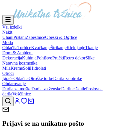
Vsi izdelki
Nakit
Uhani
Prstani
Zapestnice
Obeski & Ogrlice
Moda
Oblačila
Torbice
Kvačkanje
Štrikanje
Klekljanje
Tkanje
Dom & Ambient
Dekoracija
Kuhinja
Pohištvo
Prtički
Retro dekor
Slike
Naravna kozmetika
Mila
Kreme
Soli
Hidrolati
Otroci
Igrače
Oblačila
Otroške torbe
Darila za otroke
Obdarovanje
Darila za moške
Darila za ženske
Darilne škatle
Poslovna
darila
Voščilnice
Prijavi se na
unikatno pošto