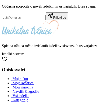
Občasna sporočila o novih izdelkih in ustvarjalcih. Brez spama.
Prijavi se
Spletna tržnica
ročno izdelanih
izdelkov slovenskih ustvarjalcev.
Izdelki s srcem
Obiskovalci
·
Moj račun
·
Moja košarica
·
Moja naročila
·
Navdih & zgodbe
·
Vsi izdelki
·
Kategorije