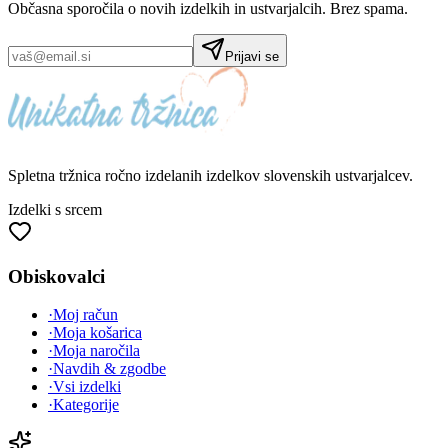
Občasna sporočila o novih izdelkih in ustvarjalcih. Brez spama.
Prijavi se
Spletna tržnica
ročno izdelanih
izdelkov slovenskih ustvarjalcev.
Izdelki s srcem
Obiskovalci
·
Moj račun
·
Moja košarica
·
Moja naročila
·
Navdih & zgodbe
·
Vsi izdelki
·
Kategorije