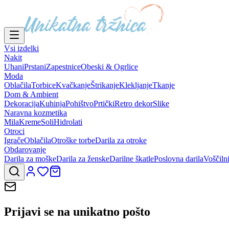
Vsi izdelki
Nakit
Uhani
Prstani
Zapestnice
Obeski & Ogrlice
Moda
Oblačila
Torbice
Kvačkanje
Štrikanje
Klekljanje
Tkanje
Dom & Ambient
Dekoracija
Kuhinja
Pohištvo
Prtički
Retro dekor
Slike
Naravna kozmetika
Mila
Kreme
Soli
Hidrolati
Otroci
Igrače
Oblačila
Otroške torbe
Darila za otroke
Obdarovanje
Darila za moške
Darila za ženske
Darilne škatle
Poslovna darila
Voščiln
Prijavi se na
unikatno pošto