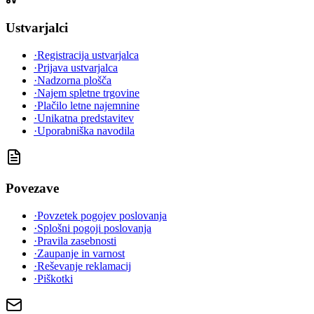
Ustvarjalci
·
Registracija ustvarjalca
·
Prijava ustvarjalca
·
Nadzorna plošča
·
Najem spletne trgovine
·
Plačilo letne najemnine
·
Unikatna predstavitev
·
Uporabniška navodila
Povezave
·
Povzetek pogojev poslovanja
·
Splošni pogoji poslovanja
·
Pravila zasebnosti
·
Zaupanje in varnost
·
Reševanje reklamacij
·
Piškotki