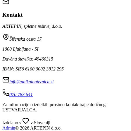
Kontakt
ARTEPIN, spletne rešitve, d.o.o.
Šišenska cesta 17
1000 Ljubljana - SI
Davčna številka: 49460315
IBAN: SI56 6100 0002 3812 295
info@unikatnatrznica.si
070 783 641
Za informacije o izdelkih prosimo kontaktirajte dotičnega
USTVARJALCA
.
Izdelano s
v Sloveniji
Admin
© 2026 ARTEPIN d.o.o.