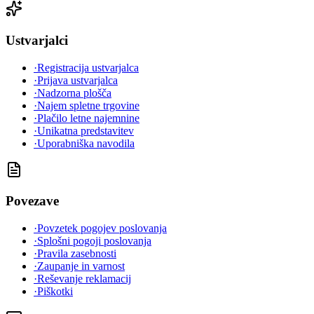
Ustvarjalci
·
Registracija ustvarjalca
·
Prijava ustvarjalca
·
Nadzorna plošča
·
Najem spletne trgovine
·
Plačilo letne najemnine
·
Unikatna predstavitev
·
Uporabniška navodila
Povezave
·
Povzetek pogojev poslovanja
·
Splošni pogoji poslovanja
·
Pravila zasebnosti
·
Zaupanje in varnost
·
Reševanje reklamacij
·
Piškotki