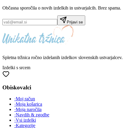
Občasna sporočila o novih izdelkih in ustvarjalcih. Brez spama.
Prijavi se
Spletna tržnica
ročno izdelanih
izdelkov slovenskih ustvarjalcev.
Izdelki s srcem
Obiskovalci
·
Moj račun
·
Moja košarica
·
Moja naročila
·
Navdih & zgodbe
·
Vsi izdelki
·
Kategorije