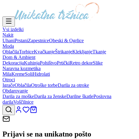
Vsi izdelki
Nakit
Uhani
Prstani
Zapestnice
Obeski & Ogrlice
Moda
Oblačila
Torbice
Kvačkanje
Štrikanje
Klekljanje
Tkanje
Dom & Ambient
Dekoracija
Kuhinja
Pohištvo
Prtički
Retro dekor
Slike
Naravna kozmetika
Mila
Kreme
Soli
Hidrolati
Otroci
Igrače
Oblačila
Otroške torbe
Darila za otroke
Obdarovanje
Darila za moške
Darila za ženske
Darilne škatle
Poslovna
darila
Voščilnice
Prijavi se na
unikatno pošto