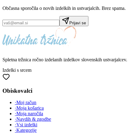
Občasna sporočila o novih izdelkih in ustvarjalcih. Brez spama.
Prijavi se
Spletna tržnica
ročno izdelanih
izdelkov slovenskih ustvarjalcev.
Izdelki s srcem
Obiskovalci
·
Moj račun
·
Moja košarica
·
Moja naročila
·
Navdih & zgodbe
·
Vsi izdelki
·
Kategorije