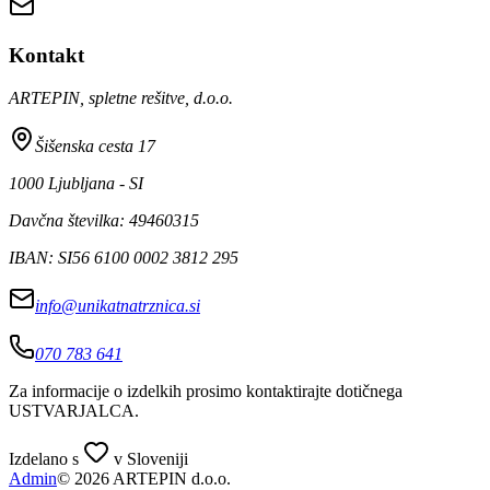
Kontakt
ARTEPIN, spletne rešitve, d.o.o.
Šišenska cesta 17
1000 Ljubljana - SI
Davčna številka: 49460315
IBAN: SI56 6100 0002 3812 295
info@unikatnatrznica.si
070 783 641
Za informacije o izdelkih prosimo kontaktirajte dotičnega
USTVARJALCA
.
Izdelano s
v Sloveniji
Admin
© 2026 ARTEPIN d.o.o.