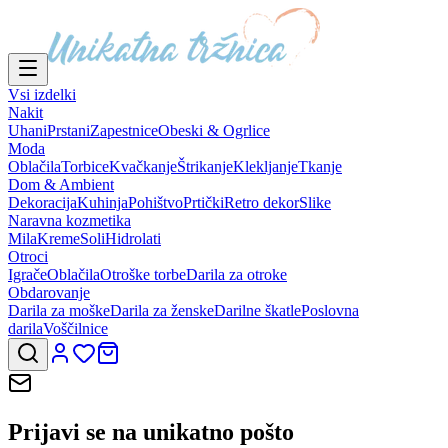
Vsi izdelki
Nakit
Uhani
Prstani
Zapestnice
Obeski & Ogrlice
Moda
Oblačila
Torbice
Kvačkanje
Štrikanje
Klekljanje
Tkanje
Dom & Ambient
Dekoracija
Kuhinja
Pohištvo
Prtički
Retro dekor
Slike
Naravna kozmetika
Mila
Kreme
Soli
Hidrolati
Otroci
Igrače
Oblačila
Otroške torbe
Darila za otroke
Obdarovanje
Darila za moške
Darila za ženske
Darilne škatle
Poslovna
darila
Voščilnice
Prijavi se na
unikatno pošto