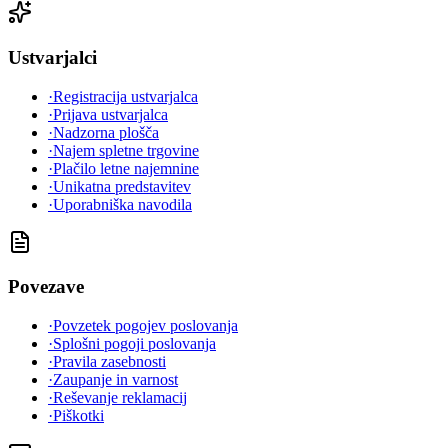
Ustvarjalci
·
Registracija ustvarjalca
·
Prijava ustvarjalca
·
Nadzorna plošča
·
Najem spletne trgovine
·
Plačilo letne najemnine
·
Unikatna predstavitev
·
Uporabniška navodila
Povezave
·
Povzetek pogojev poslovanja
·
Splošni pogoji poslovanja
·
Pravila zasebnosti
·
Zaupanje in varnost
·
Reševanje reklamacij
·
Piškotki