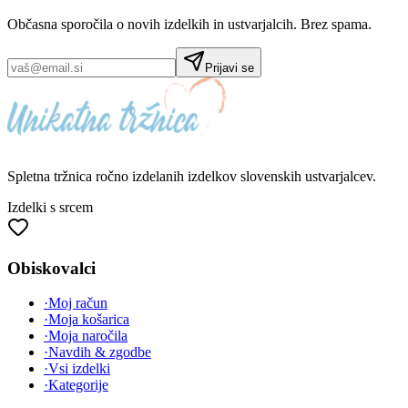
Občasna sporočila o novih izdelkih in ustvarjalcih. Brez spama.
Prijavi se
Spletna tržnica
ročno izdelanih
izdelkov slovenskih ustvarjalcev.
Izdelki s srcem
Obiskovalci
·
Moj račun
·
Moja košarica
·
Moja naročila
·
Navdih & zgodbe
·
Vsi izdelki
·
Kategorije