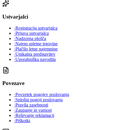
Ustvarjalci
·
Registracija ustvarjalca
·
Prijava ustvarjalca
·
Nadzorna plošča
·
Najem spletne trgovine
·
Plačilo letne najemnine
·
Unikatna predstavitev
·
Uporabniška navodila
Povezave
·
Povzetek pogojev poslovanja
·
Splošni pogoji poslovanja
·
Pravila zasebnosti
·
Zaupanje in varnost
·
Reševanje reklamacij
·
Piškotki