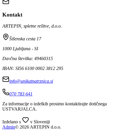
Kontakt
ARTEPIN, spletne rešitve, d.o.o.
Šišenska cesta 17
1000 Ljubljana - SI
Davčna številka: 49460315
IBAN: SI56 6100 0002 3812 295
info@unikatnatrznica.si
070 783 641
Za informacije o izdelkih prosimo kontaktirajte dotičnega
USTVARJALCA
.
Izdelano s
v Sloveniji
Admin
© 2026 ARTEPIN d.o.o.