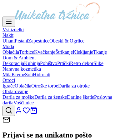
Vsi izdelki
Nakit
Uhani
Prstani
Zapestnice
Obeski & Ogrlice
Moda
Oblačila
Torbice
Kvačkanje
Štrikanje
Klekljanje
Tkanje
Dom & Ambient
Dekoracija
Kuhinja
Pohištvo
Prtički
Retro dekor
Slike
Naravna kozmetika
Mila
Kreme
Soli
Hidrolati
Otroci
Igrače
Oblačila
Otroške torbe
Darila za otroke
Obdarovanje
Darila za moške
Darila za ženske
Darilne škatle
Poslovna
darila
Voščilnice
Prijavi se na
unikatno pošto