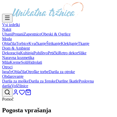
Vsi izdelki
Nakit
Uhani
Prstani
Zapestnice
Obeski & Ogrlice
Moda
Oblačila
Torbice
Kvačkanje
Štrikanje
Klekljanje
Tkanje
Dom & Ambient
Dekoracija
Kuhinja
Pohištvo
Prtički
Retro dekor
Slike
Naravna kozmetika
Mila
Kreme
Soli
Hidrolati
Otroci
Igrače
Oblačila
Otroške torbe
Darila za otroke
Obdarovanje
Darila za moške
Darila za ženske
Darilne škatle
Poslovna
darila
Voščilnice
Pomoč
Pogosta vprašanja