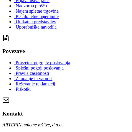
·
Prijava ustvarjalca
·
Nadzorna plošča
·
Najem spletne trgovine
·
Plačilo letne najemnine
·
Unikatna predstavitev
·
Uporabniška navodila
Povezave
·
Povzetek pogojev poslovanja
·
Splošni pogoji poslovanja
·
Pravila zasebnosti
·
Zaupanje in varnost
·
Reševanje reklamacij
·
Piškotki
Kontakt
ARTEPIN, spletne rešitve, d.o.o.