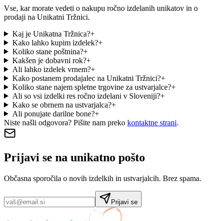
Vse, kar morate vedeti o nakupu ročno izdelanih unikatov in o
prodaji na Unikatni Tržnici.
Kaj je Unikatna Tržnica?
+
Kako lahko kupim izdelek?
+
Koliko stane poštnina?
+
Kakšen je dobavni rok?
+
Ali lahko izdelek vrnem?
+
Kako postanem prodajalec na Unikatni Tržnici?
+
Koliko stane najem spletne trgovine za ustvarjalce?
+
Ali so vsi izdelki res ročno izdelani v Sloveniji?
+
Kako se obrnem na ustvarjalca?
+
Ali ponujate darilne bone?
+
Niste našli odgovora? Pišite nam preko
kontaktne strani
.
Prijavi se na
unikatno pošto
Občasna sporočila o novih izdelkih in ustvarjalcih. Brez spama.
Prijavi se