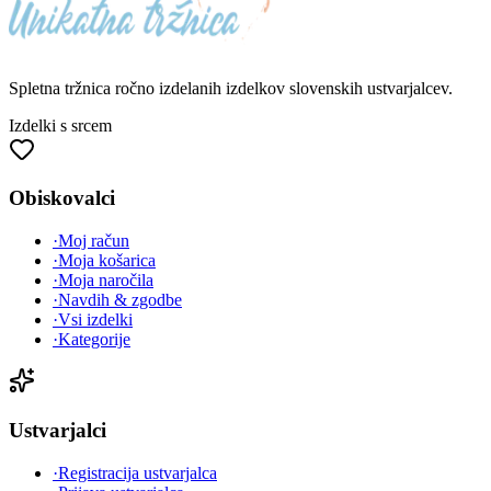
Spletna tržnica
ročno izdelanih
izdelkov slovenskih ustvarjalcev.
Izdelki s srcem
Obiskovalci
·
Moj račun
·
Moja košarica
·
Moja naročila
·
Navdih & zgodbe
·
Vsi izdelki
·
Kategorije
Ustvarjalci
·
Registracija ustvarjalca