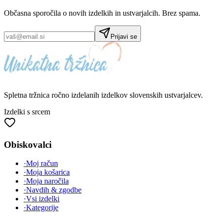
Občasna sporočila o novih izdelkih in ustvarjalcih. Brez spama.
Prijavi se
Spletna tržnica
ročno izdelanih
izdelkov slovenskih ustvarjalcev.
Izdelki s srcem
Obiskovalci
·
Moj račun
·
Moja košarica
·
Moja naročila
·
Navdih & zgodbe
·
Vsi izdelki
·
Kategorije