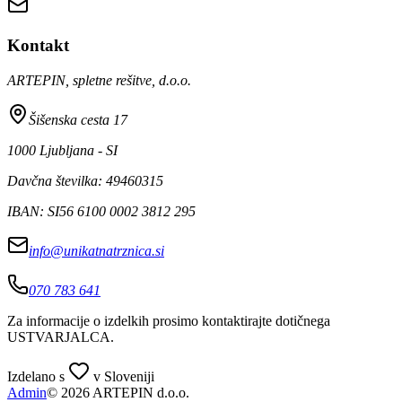
Kontakt
ARTEPIN, spletne rešitve, d.o.o.
Šišenska cesta 17
1000 Ljubljana - SI
Davčna številka: 49460315
IBAN: SI56 6100 0002 3812 295
info@unikatnatrznica.si
070 783 641
Za informacije o izdelkih prosimo kontaktirajte dotičnega
USTVARJALCA
.
Izdelano s
v Sloveniji
Admin
© 2026 ARTEPIN d.o.o.