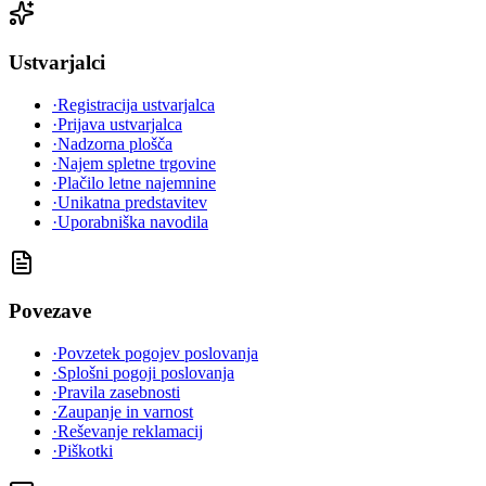
Ustvarjalci
·
Registracija ustvarjalca
·
Prijava ustvarjalca
·
Nadzorna plošča
·
Najem spletne trgovine
·
Plačilo letne najemnine
·
Unikatna predstavitev
·
Uporabniška navodila
Povezave
·
Povzetek pogojev poslovanja
·
Splošni pogoji poslovanja
·
Pravila zasebnosti
·
Zaupanje in varnost
·
Reševanje reklamacij
·
Piškotki