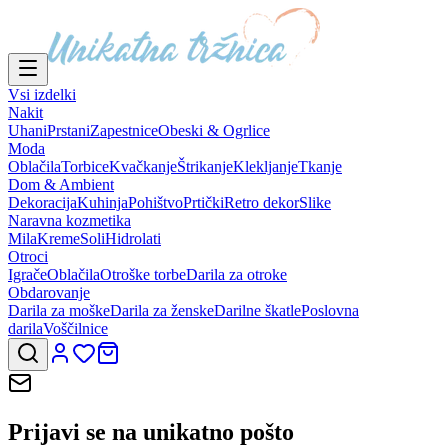
Vsi izdelki
Nakit
Uhani
Prstani
Zapestnice
Obeski & Ogrlice
Moda
Oblačila
Torbice
Kvačkanje
Štrikanje
Klekljanje
Tkanje
Dom & Ambient
Dekoracija
Kuhinja
Pohištvo
Prtički
Retro dekor
Slike
Naravna kozmetika
Mila
Kreme
Soli
Hidrolati
Otroci
Igrače
Oblačila
Otroške torbe
Darila za otroke
Obdarovanje
Darila za moške
Darila za ženske
Darilne škatle
Poslovna
darila
Voščilnice
Prijavi se na
unikatno pošto