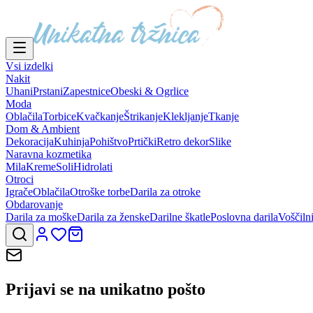
Vsi izdelki
Nakit
Uhani
Prstani
Zapestnice
Obeski & Ogrlice
Moda
Oblačila
Torbice
Kvačkanje
Štrikanje
Klekljanje
Tkanje
Dom & Ambient
Dekoracija
Kuhinja
Pohištvo
Prtički
Retro dekor
Slike
Naravna kozmetika
Mila
Kreme
Soli
Hidrolati
Otroci
Igrače
Oblačila
Otroške torbe
Darila za otroke
Obdarovanje
Darila za moške
Darila za ženske
Darilne škatle
Poslovna darila
Voščiln
Prijavi se na
unikatno pošto