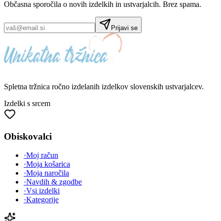
Občasna sporočila o novih izdelkih in ustvarjalcih. Brez spama.
Prijavi se
Spletna tržnica
ročno izdelanih
izdelkov slovenskih ustvarjalcev.
Izdelki s srcem
Obiskovalci
·
Moj račun
·
Moja košarica
·
Moja naročila
·
Navdih & zgodbe
·
Vsi izdelki
·
Kategorije