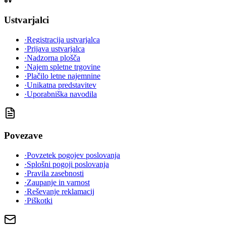
Ustvarjalci
·
Registracija ustvarjalca
·
Prijava ustvarjalca
·
Nadzorna plošča
·
Najem spletne trgovine
·
Plačilo letne najemnine
·
Unikatna predstavitev
·
Uporabniška navodila
Povezave
·
Povzetek pogojev poslovanja
·
Splošni pogoji poslovanja
·
Pravila zasebnosti
·
Zaupanje in varnost
·
Reševanje reklamacij
·
Piškotki