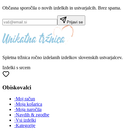
Občasna sporočila o novih izdelkih in ustvarjalcih. Brez spama.
Prijavi se
Spletna tržnica
ročno izdelanih
izdelkov slovenskih ustvarjalcev.
Izdelki s srcem
Obiskovalci
·
Moj račun
·
Moja košarica
·
Moja naročila
·
Navdih & zgodbe
·
Vsi izdelki
·
Kategorije