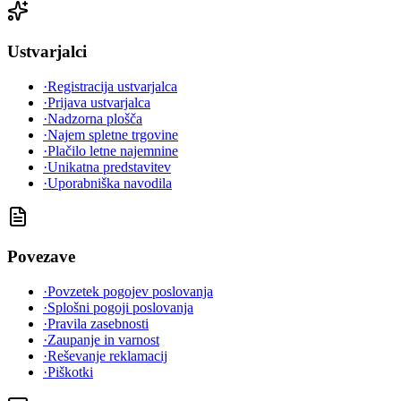
Ustvarjalci
·
Registracija ustvarjalca
·
Prijava ustvarjalca
·
Nadzorna plošča
·
Najem spletne trgovine
·
Plačilo letne najemnine
·
Unikatna predstavitev
·
Uporabniška navodila
Povezave
·
Povzetek pogojev poslovanja
·
Splošni pogoji poslovanja
·
Pravila zasebnosti
·
Zaupanje in varnost
·
Reševanje reklamacij
·
Piškotki