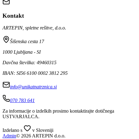
Kontakt
ARTEPIN, spletne rešitve, d.o.o.
Šišenska cesta 17
1000 Ljubljana - SI
Davčna številka: 49460315
IBAN: SI56 6100 0002 3812 295
info@unikatnatrznica.si
070 783 641
Za informacije o izdelkih prosimo kontaktirajte dotičnega
USTVARJALCA
.
Izdelano s
v Sloveniji
Admin
© 2026 ARTEPIN d.o.o.