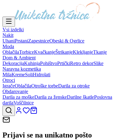
Vsi izdelki
Nakit
Uhani
Prstani
Zapestnice
Obeski & Ogrlice
Moda
Oblačila
Torbice
Kvačkanje
Štrikanje
Klekljanje
Tkanje
Dom & Ambient
Dekoracija
Kuhinja
Pohištvo
Prtički
Retro dekor
Slike
Naravna kozmetika
Mila
Kreme
Soli
Hidrolati
Otroci
Igrače
Oblačila
Otroške torbe
Darila za otroke
Obdarovanje
Darila za moške
Darila za ženske
Darilne škatle
Poslovna
darila
Voščilnice
Prijavi se na
unikatno pošto