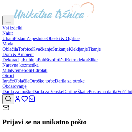
Vsi izdelki
Nakit
Uhani
Prstani
Zapestnice
Obeski & Ogrlice
Moda
Oblačila
Torbice
Kvačkanje
Štrikanje
Klekljanje
Tkanje
Dom & Ambient
Dekoracija
Kuhinja
Pohištvo
Prtički
Retro dekor
Slike
Naravna kozmetika
Mila
Kreme
Soli
Hidrolati
Otroci
Igrače
Oblačila
Otroške torbe
Darila za otroke
Obdarovanje
Darila za moške
Darila za ženske
Darilne škatle
Poslovna darila
Voščiln
Prijavi se na
unikatno pošto