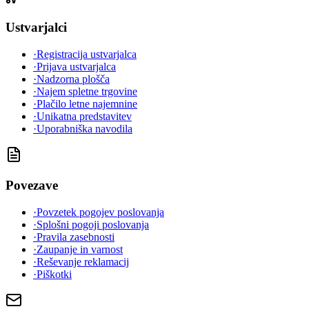
Ustvarjalci
·
Registracija ustvarjalca
·
Prijava ustvarjalca
·
Nadzorna plošča
·
Najem spletne trgovine
·
Plačilo letne najemnine
·
Unikatna predstavitev
·
Uporabniška navodila
Povezave
·
Povzetek pogojev poslovanja
·
Splošni pogoji poslovanja
·
Pravila zasebnosti
·
Zaupanje in varnost
·
Reševanje reklamacij
·
Piškotki