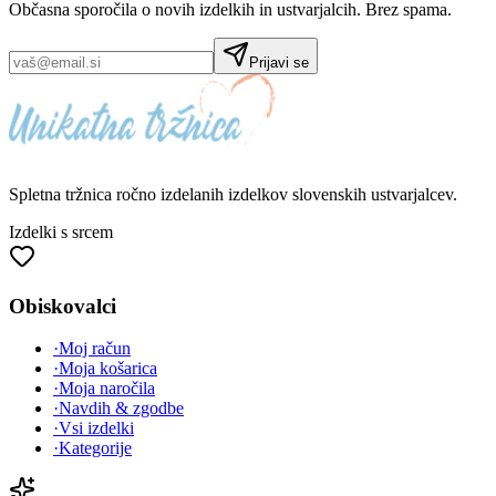
Občasna sporočila o novih izdelkih in ustvarjalcih. Brez spama.
Prijavi se
Spletna tržnica
ročno izdelanih
izdelkov slovenskih ustvarjalcev.
Izdelki s srcem
Obiskovalci
·
Moj račun
·
Moja košarica
·
Moja naročila
·
Navdih & zgodbe
·
Vsi izdelki
·
Kategorije