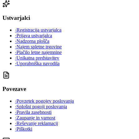
Ustvarjalci
·
Registracija ustvarjalca
·
Prijava ustvarjalca
·
Nadzorna plošča
·
Najem spletne trgovine
·
Plačilo letne najemnine
·
Unikatna predstavitev
·
Uporabniška navodila
Povezave
·
Povzetek pogojev poslovanja
·
Splošni pogoji poslovanja
·
Pravila zasebnosti
·
Zaupanje in varnost
·
Reševanje reklamacij
·
Piškotki