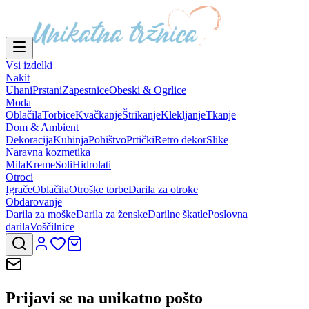
Vsi izdelki
Nakit
Uhani
Prstani
Zapestnice
Obeski & Ogrlice
Moda
Oblačila
Torbice
Kvačkanje
Štrikanje
Klekljanje
Tkanje
Dom & Ambient
Dekoracija
Kuhinja
Pohištvo
Prtički
Retro dekor
Slike
Naravna kozmetika
Mila
Kreme
Soli
Hidrolati
Otroci
Igrače
Oblačila
Otroške torbe
Darila za otroke
Obdarovanje
Darila za moške
Darila za ženske
Darilne škatle
Poslovna
darila
Voščilnice
Prijavi se na
unikatno pošto