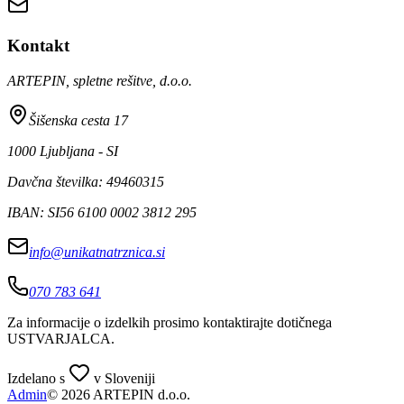
Kontakt
ARTEPIN, spletne rešitve, d.o.o.
Šišenska cesta 17
1000 Ljubljana - SI
Davčna številka: 49460315
IBAN: SI56 6100 0002 3812 295
info@unikatnatrznica.si
070 783 641
Za informacije o izdelkih prosimo kontaktirajte dotičnega
USTVARJALCA
.
Izdelano s
v Sloveniji
Admin
© 2026 ARTEPIN d.o.o.