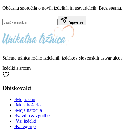
Občasna sporočila o novih izdelkih in ustvarjalcih. Brez spama.
Prijavi se
Spletna tržnica
ročno izdelanih
izdelkov slovenskih ustvarjalcev.
Izdelki s srcem
Obiskovalci
·
Moj račun
·
Moja košarica
·
Moja naročila
·
Navdih & zgodbe
·
Vsi izdelki
·
Kategorije