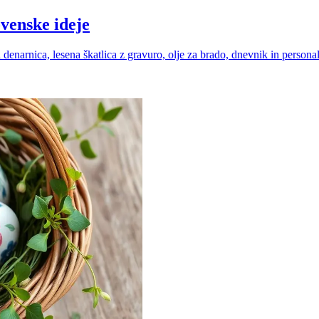
ovenske ideje
enarnica, lesena škatlica z gravuro, olje za brado, dnevnik in personali