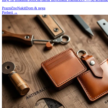
Praznično
Nakit
Dom & nega
Preberi →