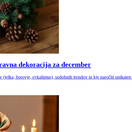
aravna dekoracija za december
(jelka, borovje, evkaliptus), sodobnih trendov in kje naročiti unikaten 