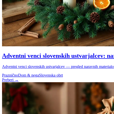
Adventni venci slovenskih ustvarjalcev: n
Adventni venci slovenskih ustvarjalcev — pregled naravnih materialov 
Praznično
Dom & nega
Slovenska obrt
Preberi →