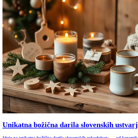
Unikatna božična darila slovenskih ustvarj
Ideje za unikatna božična darila slovenskih rokodelcev — od keramike i