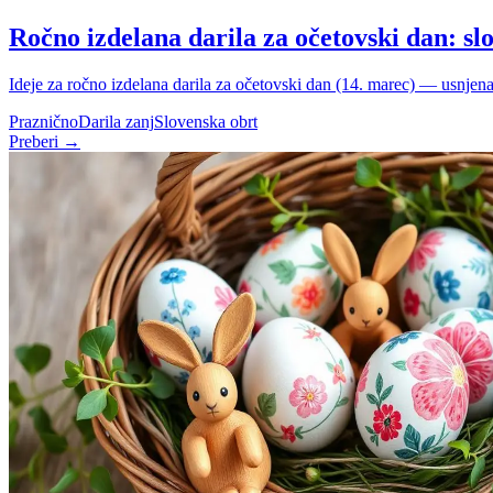
Ročno izdelana darila za očetovski dan: sl
Ideje za ročno izdelana darila za očetovski dan (14. marec) — usnjena d
Praznično
Darila zanj
Slovenska obrt
Preberi →