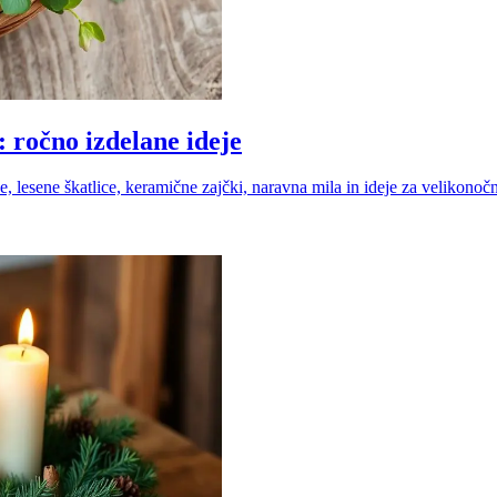
: ročno izdelane ideje
, lesene škatlice, keramične zajčki, naravna mila in ideje za velikonoč