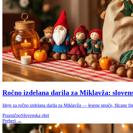
Ročno izdelana darila za Miklavža: sloven
Ideje za ročno izdelana darila za Miklavža — lesene igrače, filcane f
Praznično
Slovenska obrt
Preberi →