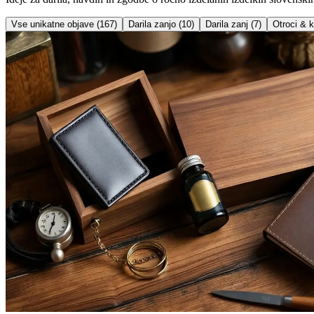
Vse unikatne objave (
167
)
Darila zanjo
(
10
)
Darila zanj
(
7
)
Otroci & k