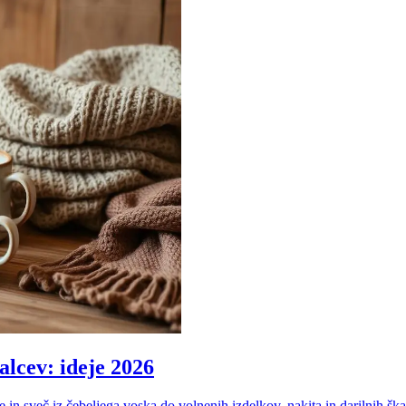
alcev: ideje 2026
n sveč iz čebeljega voska do volnenih izdelkov, nakita in darilnih škate