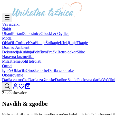
Vsi izdelki
Nakit
Uhani
Prstani
Zapestnice
Obeski & Ogrlice
Moda
Oblačila
Torbice
Kvačkanje
Štrikanje
Klekljanje
Tkanje
Dom & Ambient
Dekoracija
Kuhinja
Pohištvo
Prtički
Retro dekor
Slike
Naravna kozmetika
Mila
Kreme
Soli
Hidrolati
Otroci
Igrače
Oblačila
Otroške torbe
Darila za otroke
Obdarovanje
Darila za moške
Darila za ženske
Darilne škatle
Poslovna darila
Voščiln
Za obiskovalce
Navdih &
zgodbe
Ideje za darila, navdih in zgodbe o ročno izdelanih izdelkih slovensk