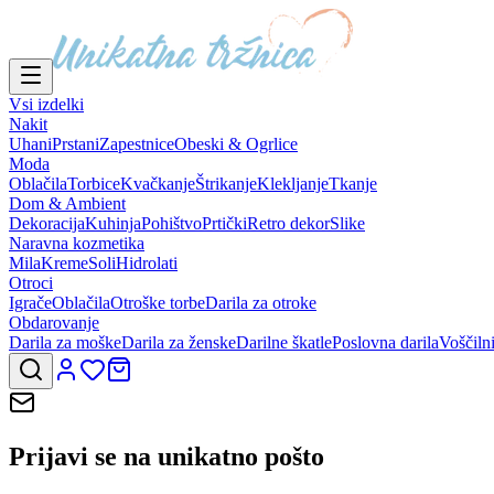
Vsi izdelki
Nakit
Uhani
Prstani
Zapestnice
Obeski & Ogrlice
Moda
Oblačila
Torbice
Kvačkanje
Štrikanje
Klekljanje
Tkanje
Dom & Ambient
Dekoracija
Kuhinja
Pohištvo
Prtički
Retro dekor
Slike
Naravna kozmetika
Mila
Kreme
Soli
Hidrolati
Otroci
Igrače
Oblačila
Otroške torbe
Darila za otroke
Obdarovanje
Darila za moške
Darila za ženske
Darilne škatle
Poslovna darila
Voščiln
Prijavi se na
unikatno pošto