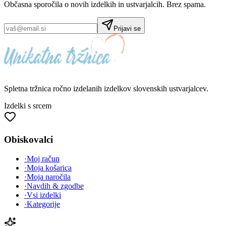
Občasna sporočila o novih izdelkih in ustvarjalcih. Brez spama.
Prijavi se
Spletna tržnica
ročno izdelanih
izdelkov slovenskih ustvarjalcev.
Izdelki s srcem
Obiskovalci
·
Moj račun
·
Moja košarica
·
Moja naročila
·
Navdih & zgodbe
·
Vsi izdelki
·
Kategorije