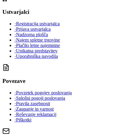
Ustvarjalci
·
Registracija ustvarjalca
·
Prijava ustvarjalca
·
Nadzorna plošča
·
Najem spletne trgovine
·
Plačilo letne najemnine
·
Unikatna predstavitev
·
Uporabniška navodila
Povezave
·
Povzetek pogojev poslovanja
·
Splošni pogoji poslovanja
·
Pravila zasebnosti
·
Zaupanje in varnost
·
Reševanje reklamacij
·
Piškotki